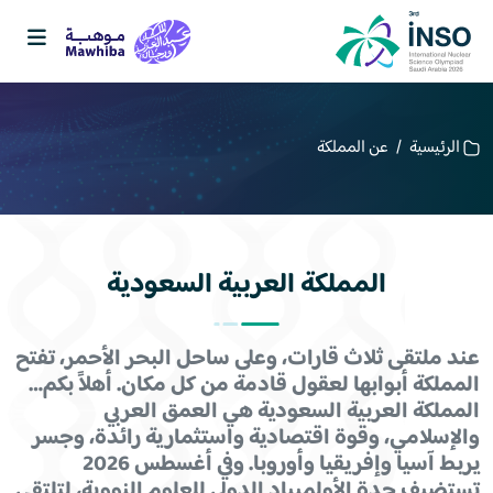
الرئيسية
/
عن المملكة
المملكة العربية السعودية
عند ملتقى ثلاث قارات، وعلى ساحل البحر الأحمر، تفتح
المملكة أبوابها لعقول قادمة من كل مكان. أهلاً بكم…
المملكة العربية السعودية هي العمق العربي
والإسلامي، وقوة اقتصادية واستثمارية رائدة، وجسر
يربط آسيا وإفريقيا وأوروبا. وفي أغسطس 2026
تستضيف جدة الأولمبياد الدولي للعلوم النووية، لتلتقي